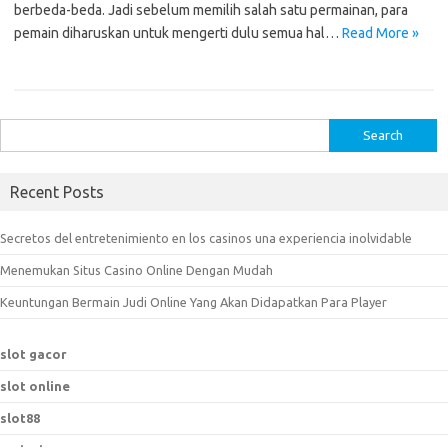
berbeda-beda. Jadi sebelum memilih salah satu permainan, para
pemain diharuskan untuk mengerti dulu semua hal…
Read More »
S
e
a
Recent Posts
r
c
Secretos del entretenimiento en los casinos una experiencia inolvidable
h
Menemukan Situs Casino Online Dengan Mudah
f
o
Keuntungan Bermain Judi Online Yang Akan Didapatkan Para Player
r
:
slot gacor
slot online
slot88