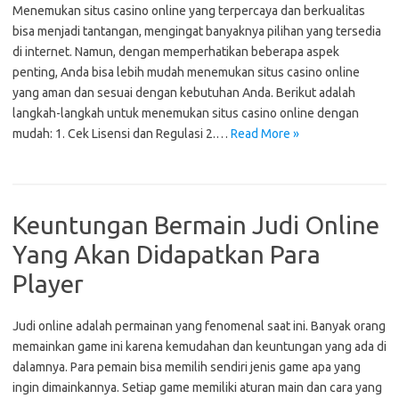
Menemukan situs casino online yang terpercaya dan berkualitas
bisa menjadi tantangan, mengingat banyaknya pilihan yang tersedia
di internet. Namun, dengan memperhatikan beberapa aspek
penting, Anda bisa lebih mudah menemukan situs casino online
yang aman dan sesuai dengan kebutuhan Anda. Berikut adalah
langkah-langkah untuk menemukan situs casino online dengan
mudah: 1. Cek Lisensi dan Regulasi 2.…
Read More »
Keuntungan Bermain Judi Online
Yang Akan Didapatkan Para
Player
Judi online adalah permainan yang fenomenal saat ini. Banyak orang
memainkan game ini karena kemudahan dan keuntungan yang ada di
dalamnya. Para pemain bisa memilih sendiri jenis game apa yang
ingin dimainkannya. Setiap game memiliki aturan main dan cara yang