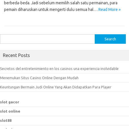
berbeda-beda. Jadi sebelum memilih salah satu permainan, para
pemain diharuskan untuk mengerti dulu semua hal…
Read More »
S
e
a
Recent Posts
r
c
Secretos del entretenimiento en los casinos una experiencia inolvidable
h
Menemukan Situs Casino Online Dengan Mudah
f
o
Keuntungan Bermain Judi Online Yang Akan Didapatkan Para Player
r
:
slot gacor
slot online
slot88