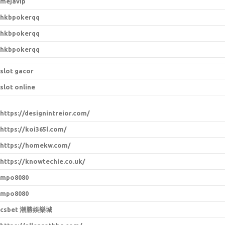
mejavip
hkbpokerqq
hkbpokerqq
hkbpokerqq
slot gacor
slot online
https://designintreior.com/
https://koi365l.com/
https://homekw.com/
https://knowtechie.co.uk/
mpo8080
mpo8080
csbet 潮勝娛樂城