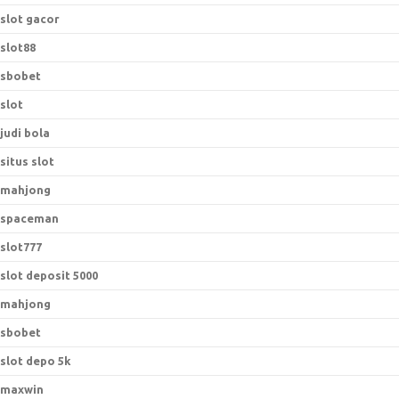
slot gacor
slot88
sbobet
slot
judi bola
situs slot
mahjong
spaceman
slot777
slot deposit 5000
mahjong
sbobet
slot depo 5k
maxwin