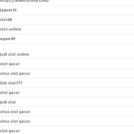
https://allenrothhq.com/
jaguar33
slot88
slot online
agam99
judi slot online
slot gacor
situs slot gacor
link slot777
slot gacor
judi slot
situs slot gacor
situs slot gacor
slot gacor