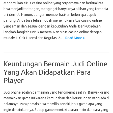
Menemukan situs casino online yang terpercaya dan berkualitas
bisa menjadi tantangan, mengingat banyaknya pilihan yang tersedia
di internet. Namun, dengan memperhatikan beberapa aspek
penting, Anda bisa lebih mudah menemukan situs casino online
yang aman dan sesuai dengan kebutuhan Anda. Berikut adalah
langkah-langkah untuk menemukan situs casino online dengan
mudah: 1. Cek Lisensi dan Regulasi 2.…
Read More »
Keuntungan Bermain Judi Online
Yang Akan Didapatkan Para
Player
Judi online adalah permainan yang fenomenal saat ini. Banyak orang
memainkan game ini karena kemudahan dan keuntungan yang ada di
dalamnya. Para pemain bisa memilih sendiri jenis game apa yang
ingin dimainkannya. Setiap game memiliki aturan main dan cara yang