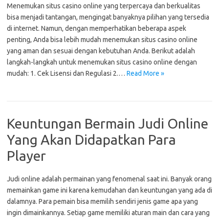
Menemukan situs casino online yang terpercaya dan berkualitas
bisa menjadi tantangan, mengingat banyaknya pilihan yang tersedia
di internet. Namun, dengan memperhatikan beberapa aspek
penting, Anda bisa lebih mudah menemukan situs casino online
yang aman dan sesuai dengan kebutuhan Anda. Berikut adalah
langkah-langkah untuk menemukan situs casino online dengan
mudah: 1. Cek Lisensi dan Regulasi 2.…
Read More »
Keuntungan Bermain Judi Online
Yang Akan Didapatkan Para
Player
Judi online adalah permainan yang fenomenal saat ini. Banyak orang
memainkan game ini karena kemudahan dan keuntungan yang ada di
dalamnya. Para pemain bisa memilih sendiri jenis game apa yang
ingin dimainkannya. Setiap game memiliki aturan main dan cara yang