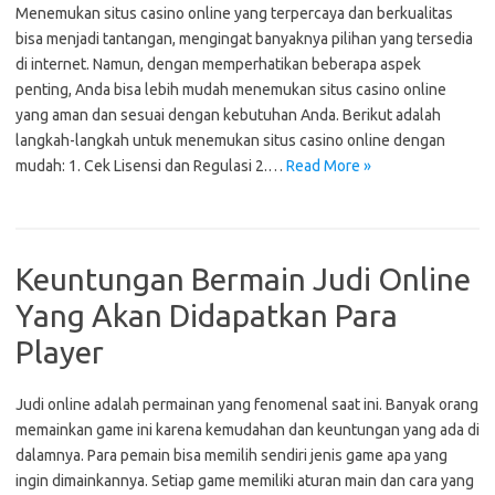
Menemukan situs casino online yang terpercaya dan berkualitas
bisa menjadi tantangan, mengingat banyaknya pilihan yang tersedia
di internet. Namun, dengan memperhatikan beberapa aspek
penting, Anda bisa lebih mudah menemukan situs casino online
yang aman dan sesuai dengan kebutuhan Anda. Berikut adalah
langkah-langkah untuk menemukan situs casino online dengan
mudah: 1. Cek Lisensi dan Regulasi 2.…
Read More »
Keuntungan Bermain Judi Online
Yang Akan Didapatkan Para
Player
Judi online adalah permainan yang fenomenal saat ini. Banyak orang
memainkan game ini karena kemudahan dan keuntungan yang ada di
dalamnya. Para pemain bisa memilih sendiri jenis game apa yang
ingin dimainkannya. Setiap game memiliki aturan main dan cara yang