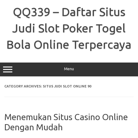
Skip
to
QQ339 – Daftar Situs
content
Judi Slot Poker Togel
Bola Online Terpercaya
Menu
CATEGORY ARCHIVES:
SITUS JUDI SLOT ONLINE 90
Menemukan Situs Casino Online
Dengan Mudah