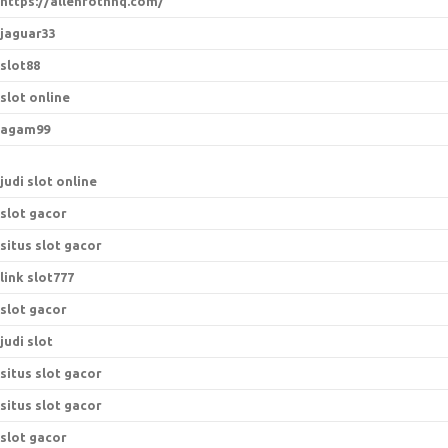
https://allenrothhq.com/
jaguar33
slot88
slot online
agam99
judi slot online
slot gacor
situs slot gacor
link slot777
slot gacor
judi slot
situs slot gacor
situs slot gacor
slot gacor