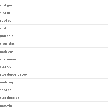
slot gacor
slot88
sbobet
slot
judi bola
situs slot
mahjong
spaceman
slot777
slot deposit 5000
mahjong
sbobet
slot depo 5k
maxwin