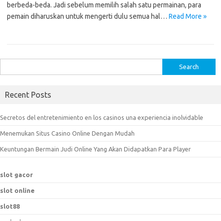
berbeda-beda. Jadi sebelum memilih salah satu permainan, para
pemain diharuskan untuk mengerti dulu semua hal…
Read More »
S
e
a
Recent Posts
r
c
Secretos del entretenimiento en los casinos una experiencia inolvidable
h
Menemukan Situs Casino Online Dengan Mudah
f
o
Keuntungan Bermain Judi Online Yang Akan Didapatkan Para Player
r
:
slot gacor
slot online
slot88