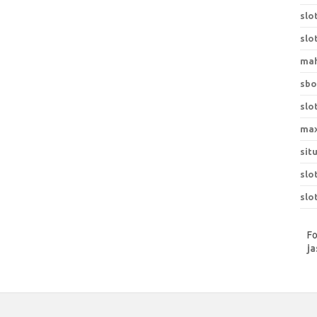
slo
slo
ma
sbo
slo
ma
sit
slo
slo
Fo
ja