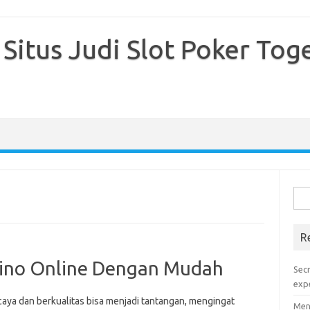
Situs Judi Slot Poker Tog
Sea
for:
R
ino Online Dengan Mudah
Secr
expe
aya dan berkualitas bisa menjadi tantangan, mengingat
Men