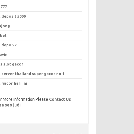
t777
t deposit 5000
hjong
bet
t depo 5k
xwin
us slot gacor
t server thailand super gacor no 1
t gacor hari ini
r More Information Please
Contact Us
sa seo judi