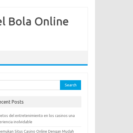
el Bola Online
rch
ecent Posts
etos del entretenimiento en los casinos una
riencia inolvidable
emukan Situs Casino Online Dengan Mudah