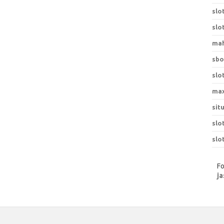
slo
slo
ma
sbo
slo
ma
sit
slo
slo
Fo
ja