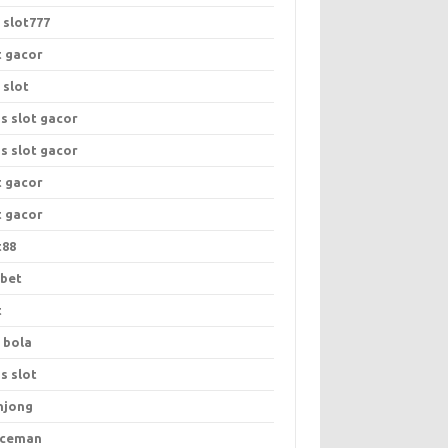
k slot777
t gacor
 slot
us slot gacor
us slot gacor
t gacor
t gacor
t88
bet
t
i bola
us slot
hjong
aceman