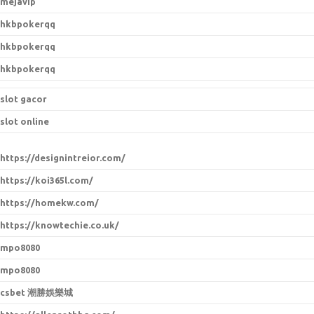
mejavip
hkbpokerqq
hkbpokerqq
hkbpokerqq
slot gacor
slot online
https://designintreior.com/
https://koi365l.com/
https://homekw.com/
https://knowtechie.co.uk/
mpo8080
mpo8080
csbet 潮勝娛樂城