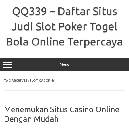
Skip
to
QQ339 – Daftar Situs
content
Judi Slot Poker Togel
Bola Online Terpercaya
Menu
TAG ARCHIVES:
SLOT GACOR 46
Menemukan Situs Casino Online
Dengan Mudah