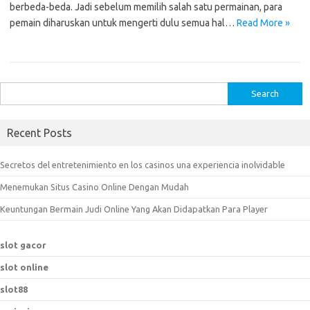
berbeda-beda. Jadi sebelum memilih salah satu permainan, para
pemain diharuskan untuk mengerti dulu semua hal…
Read More »
S
e
a
Recent Posts
r
c
Secretos del entretenimiento en los casinos una experiencia inolvidable
h
Menemukan Situs Casino Online Dengan Mudah
f
o
Keuntungan Bermain Judi Online Yang Akan Didapatkan Para Player
r
:
slot gacor
slot online
slot88