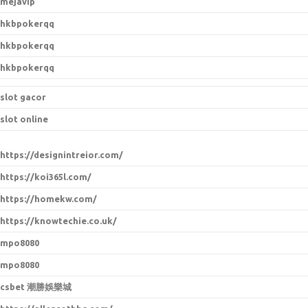
mejavip
hkbpokerqq
hkbpokerqq
hkbpokerqq
slot gacor
slot online
https://designintreior.com/
https://koi365l.com/
https://homekw.com/
https://knowtechie.co.uk/
mpo8080
mpo8080
csbet 潮勝娛樂城