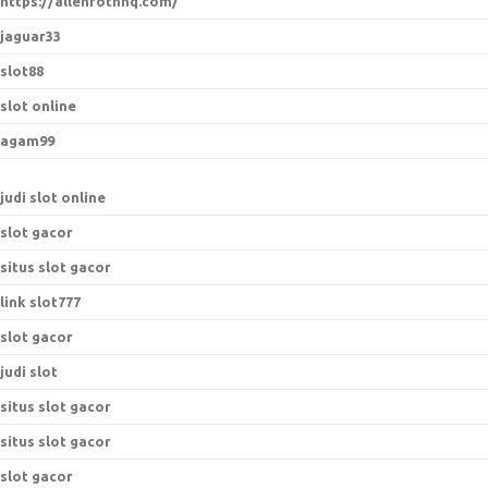
https://allenrothhq.com/
jaguar33
slot88
slot online
agam99
judi slot online
slot gacor
situs slot gacor
link slot777
slot gacor
judi slot
situs slot gacor
situs slot gacor
slot gacor