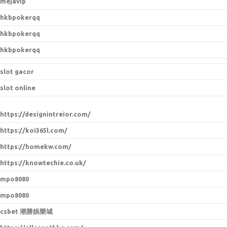
mejavip
hkbpokerqq
hkbpokerqq
hkbpokerqq
slot gacor
slot online
https://designintreior.com/
https://koi365l.com/
https://homekw.com/
https://knowtechie.co.uk/
mpo8080
mpo8080
csbet 潮勝娛樂城