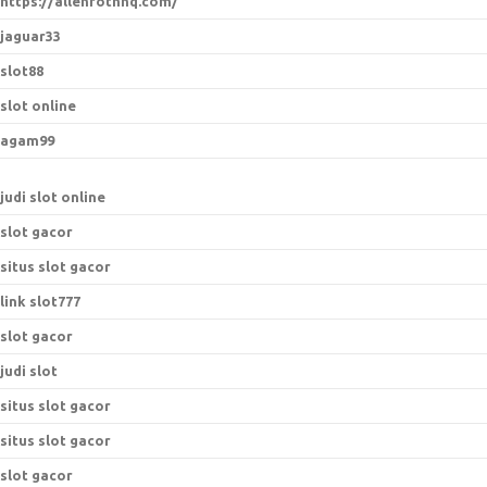
https://allenrothhq.com/
jaguar33
slot88
slot online
agam99
judi slot online
slot gacor
situs slot gacor
link slot777
slot gacor
judi slot
situs slot gacor
situs slot gacor
slot gacor