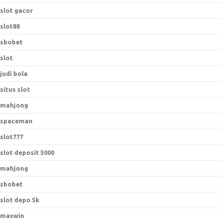
slot gacor
slot88
sbobet
slot
judi bola
situs slot
mahjong
spaceman
slot777
slot deposit 5000
mahjong
sbobet
slot depo 5k
maxwin