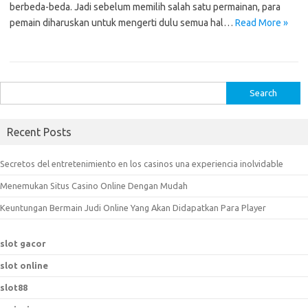
berbeda-beda. Jadi sebelum memilih salah satu permainan, para
pemain diharuskan untuk mengerti dulu semua hal…
Read More »
S
e
a
Recent Posts
r
c
Secretos del entretenimiento en los casinos una experiencia inolvidable
h
Menemukan Situs Casino Online Dengan Mudah
f
o
Keuntungan Bermain Judi Online Yang Akan Didapatkan Para Player
r
:
slot gacor
slot online
slot88