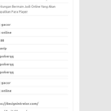
ntungan Bermain Judi Online Yang Akan
apatkan Para Player
t gacor
t online
t88
avip
bpokerqq
bpokerqq
bpokerqq
t gacor
t online
ps://designintreior.com/