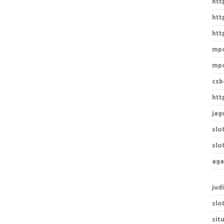
htt
htt
htt
mp
mp
cs
htt
jag
slo
slo
ag
jud
slo
sit