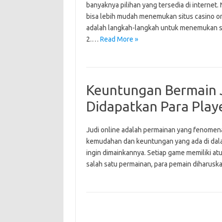
banyaknya pilihan yang tersedia di interne
bisa lebih mudah menemukan situs casino o
adalah langkah-langkah untuk menemukan sit
2.…
Read More »
Keuntungan Bermain 
Didapatkan Para Play
Judi online adalah permainan yang fenomena
kemudahan dan keuntungan yang ada di dalam
ingin dimainkannya. Setiap game memiliki a
salah satu permainan, para pemain diharus