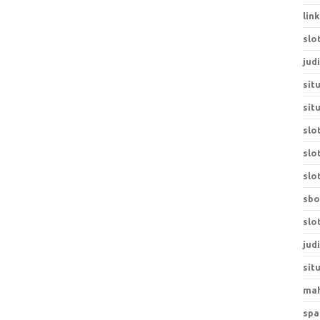
lin
slo
judi
sit
sit
slo
slo
slo
sbo
slo
jud
sit
ma
sp