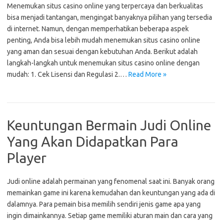
Menemukan situs casino online yang terpercaya dan berkualitas
bisa menjadi tantangan, mengingat banyaknya pilihan yang tersedia
di internet. Namun, dengan memperhatikan beberapa aspek
penting, Anda bisa lebih mudah menemukan situs casino online
yang aman dan sesuai dengan kebutuhan Anda. Berikut adalah
langkah-langkah untuk menemukan situs casino online dengan
mudah: 1. Cek Lisensi dan Regulasi 2.…
Read More »
Keuntungan Bermain Judi Online
Yang Akan Didapatkan Para
Player
Judi online adalah permainan yang fenomenal saat ini. Banyak orang
memainkan game ini karena kemudahan dan keuntungan yang ada di
dalamnya. Para pemain bisa memilih sendiri jenis game apa yang
ingin dimainkannya. Setiap game memiliki aturan main dan cara yang