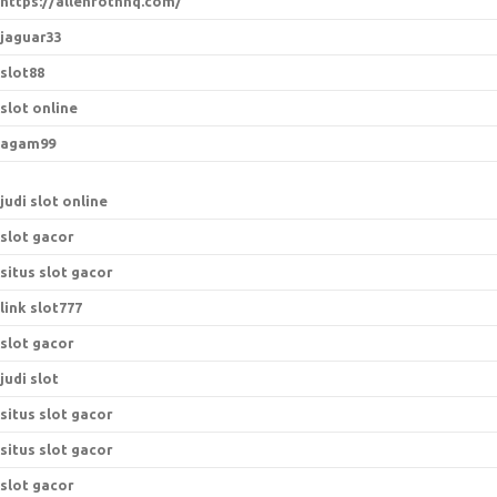
https://allenrothhq.com/
jaguar33
slot88
slot online
agam99
judi slot online
slot gacor
situs slot gacor
link slot777
slot gacor
judi slot
situs slot gacor
situs slot gacor
slot gacor