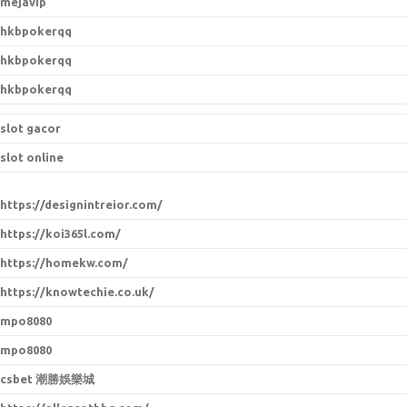
mejavip
hkbpokerqq
hkbpokerqq
hkbpokerqq
slot gacor
slot online
https://designintreior.com/
https://koi365l.com/
https://homekw.com/
https://knowtechie.co.uk/
mpo8080
mpo8080
csbet 潮勝娛樂城