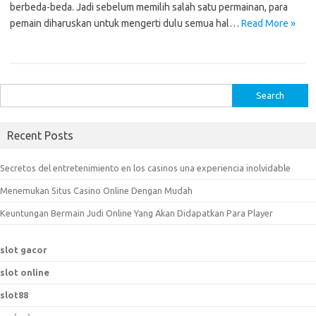
berbeda-beda. Jadi sebelum memilih salah satu permainan, para
pemain diharuskan untuk mengerti dulu semua hal…
Read More »
S
e
a
Recent Posts
r
c
Secretos del entretenimiento en los casinos una experiencia inolvidable
h
Menemukan Situs Casino Online Dengan Mudah
f
o
Keuntungan Bermain Judi Online Yang Akan Didapatkan Para Player
r
:
slot gacor
slot online
slot88