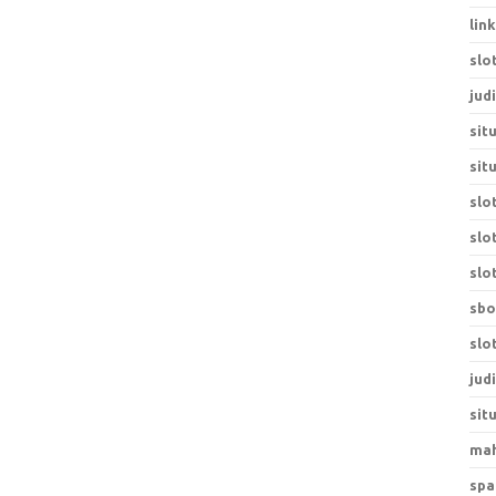
lin
slo
judi
sit
sit
slo
slo
slo
sbo
slo
jud
sit
ma
sp