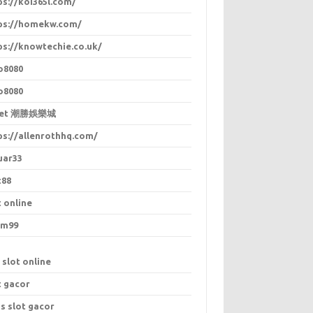
ps://koi365l.com/
ps://homekw.com/
ps://knowtechie.co.uk/
o8080
o8080
bet 潮勝娛樂城
ps://allenrothhq.com/
uar33
t88
t online
am99
i slot online
t gacor
us slot gacor