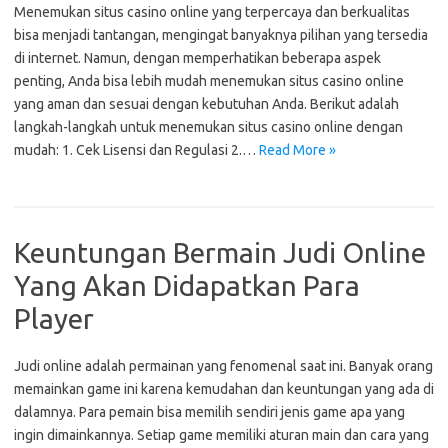
Menemukan situs casino online yang terpercaya dan berkualitas
bisa menjadi tantangan, mengingat banyaknya pilihan yang tersedia
di internet. Namun, dengan memperhatikan beberapa aspek
penting, Anda bisa lebih mudah menemukan situs casino online
yang aman dan sesuai dengan kebutuhan Anda. Berikut adalah
langkah-langkah untuk menemukan situs casino online dengan
mudah: 1. Cek Lisensi dan Regulasi 2.…
Read More »
Keuntungan Bermain Judi Online
Yang Akan Didapatkan Para
Player
Judi online adalah permainan yang fenomenal saat ini. Banyak orang
memainkan game ini karena kemudahan dan keuntungan yang ada di
dalamnya. Para pemain bisa memilih sendiri jenis game apa yang
ingin dimainkannya. Setiap game memiliki aturan main dan cara yang