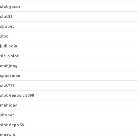
slot gacor
slot88
sbobet
slot
judi bola
situs slot
mahjong
spaceman
slot777
slot deposit 5000
mahjong
sbobet
slot depo 5k
maxwin