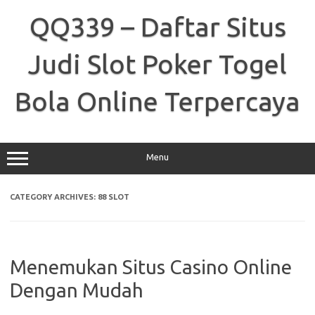
Skip
to
QQ339 – Daftar Situs
content
Judi Slot Poker Togel
Bola Online Terpercaya
Menu
CATEGORY ARCHIVES:
88 SLOT
Menemukan Situs Casino Online
Dengan Mudah