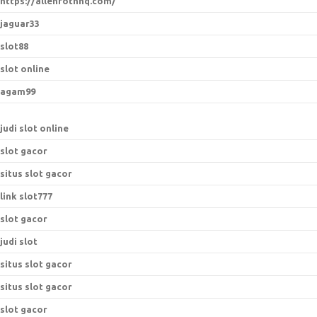
https://allenrothhq.com/
jaguar33
slot88
slot online
agam99
judi slot online
slot gacor
situs slot gacor
link slot777
slot gacor
judi slot
situs slot gacor
situs slot gacor
slot gacor