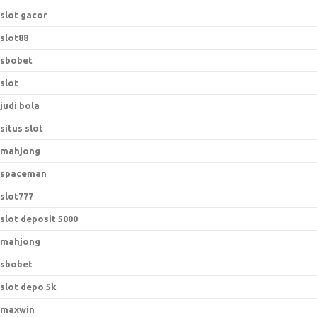
slot gacor
slot88
sbobet
slot
judi bola
situs slot
mahjong
spaceman
slot777
slot deposit 5000
mahjong
sbobet
slot depo 5k
maxwin