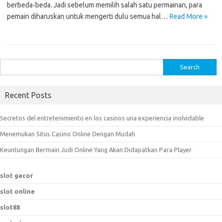
berbeda-beda. Jadi sebelum memilih salah satu permainan, para
pemain diharuskan untuk mengerti dulu semua hal…
Read More »
S
e
a
Recent Posts
r
c
Secretos del entretenimiento en los casinos una experiencia inolvidable
h
Menemukan Situs Casino Online Dengan Mudah
f
o
Keuntungan Bermain Judi Online Yang Akan Didapatkan Para Player
r
:
slot gacor
slot online
slot88