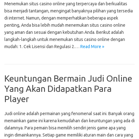
Menemukan situs casino online yang terpercaya dan berkualitas
bisa menjadi tantangan, mengingat banyaknya pilihan yang tersedia
di internet. Namun, dengan memperhatikan beberapa aspek
penting, Anda bisa lebih mudah menemukan situs casino online
yang aman dan sesuai dengan kebutuhan Anda. Berikut adalah
langkah-langkah untuk menemukan situs casino online dengan
mudah: 1. Cek Lisensi dan Regulasi 2.…
Read More »
Keuntungan Bermain Judi Online
Yang Akan Didapatkan Para
Player
Judi online adalah permainan yang fenomenal saat ini. Banyak orang
memainkan game ini karena kemudahan dan keuntungan yang ada di
dalamnya. Para pemain bisa memilih sendiri jenis game apa yang
ingin dimainkannya. Setiap game memiliki aturan main dan cara yang