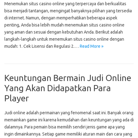
Menemukan situs casino online yang terpercaya dan berkualitas
bisa menjadi tantangan, mengingat banyaknya pilihan yang tersedia
di internet. Namun, dengan memperhatikan beberapa aspek
penting, Anda bisa lebih mudah menemukan situs casino online
yang aman dan sesuai dengan kebutuhan Anda. Berikut adalah
langkah-langkah untuk menemukan situs casino online dengan
mudah: 1. Cek Lisensi dan Regulasi 2.…
Read More »
Keuntungan Bermain Judi Online
Yang Akan Didapatkan Para
Player
Judi online adalah permainan yang fenomenal saat ini. Banyak orang
memainkan game ini karena kemudahan dan keuntungan yang ada di
dalamnya. Para pemain bisa memilih sendiri jenis game apa yang
ingin dimainkannya. Setiap game memiliki aturan main dan cara yang