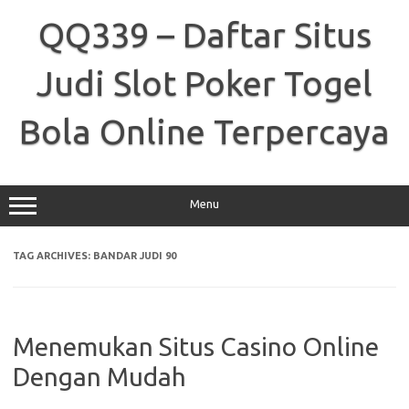
Skip
to
QQ339 – Daftar Situs
content
Judi Slot Poker Togel
Bola Online Terpercaya
Menu
TAG ARCHIVES:
BANDAR JUDI 90
Menemukan Situs Casino Online
Dengan Mudah