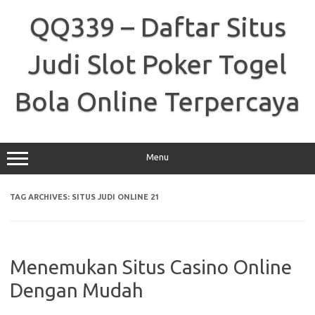
Skip
to
QQ339 – Daftar Situs
content
Judi Slot Poker Togel
Bola Online Terpercaya
Menu
TAG ARCHIVES:
SITUS JUDI ONLINE 21
Menemukan Situs Casino Online
Dengan Mudah