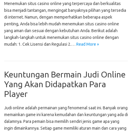
Menemukan situs casino online yang terpercaya dan berkualitas
bisa menjadi tantangan, mengingat banyaknya pilihan yang tersedia
di internet. Namun, dengan memperhatikan beberapa aspek
penting, Anda bisa lebih mudah menemukan situs casino online
yang aman dan sesuai dengan kebutuhan Anda. Berikut adalah
langkah-langkah untuk menemukan situs casino online dengan
mudah: 1. Cek Lisensi dan Regulasi 2.…
Read More »
Keuntungan Bermain Judi Online
Yang Akan Didapatkan Para
Player
Judi online adalah permainan yang fenomenal saat ini. Banyak orang
memainkan game ini karena kemudahan dan keuntungan yang ada di
dalamnya. Para pemain bisa memilih sendiri jenis game apa yang
ingin dimainkannya. Setiap game memiliki aturan main dan cara yang