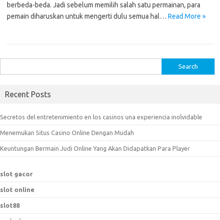
berbeda-beda. Jadi sebelum memilih salah satu permainan, para
pemain diharuskan untuk mengerti dulu semua hal…
Read More »
S
e
a
Recent Posts
r
c
Secretos del entretenimiento en los casinos una experiencia inolvidable
h
Menemukan Situs Casino Online Dengan Mudah
f
o
Keuntungan Bermain Judi Online Yang Akan Didapatkan Para Player
r
:
slot gacor
slot online
slot88