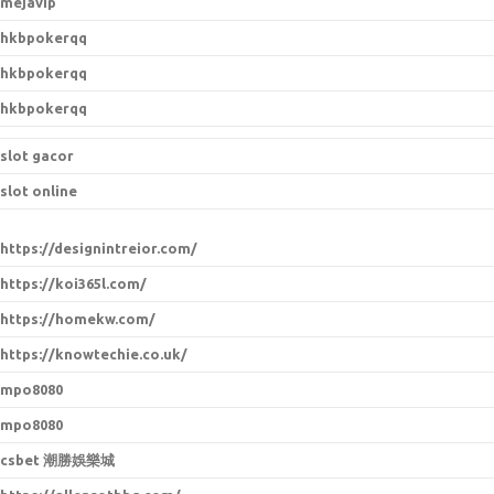
mejavip
hkbpokerqq
hkbpokerqq
hkbpokerqq
slot gacor
slot online
https://designintreior.com/
https://koi365l.com/
https://homekw.com/
https://knowtechie.co.uk/
mpo8080
mpo8080
csbet 潮勝娛樂城