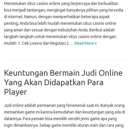
Menemukan situs casino online yang terpercaya dan berkualitas
bisa menjadi tantangan, mengingat banyaknya pilihan yang tersedia
di internet. Namun, dengan memperhatikan beberapa aspek
penting, Anda bisa lebih mudah menemukan situs casino online
yang aman dan sesuai dengan kebutuhan Anda. Berikut adalah
langkah-langkah untuk menemukan situs casino online dengan
mudah: 1. Cek Lisensi dan Regulasi 2.…
Read More »
Keuntungan Bermain Judi Online
Yang Akan Didapatkan Para
Player
Judi online adalah permainan yang fenomenal saat ini. Banyak orang
memainkan game ini karena kemudahan dan keuntungan yang ada di
dalamnya. Para pemain bisa memilih sendiri jenis game apa yang
ingin dimainkannya. Setiap game memiliki aturan main dan cara yang