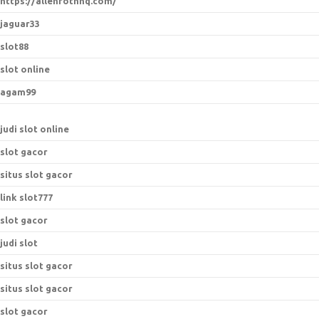
https://allenrothhq.com/
jaguar33
slot88
slot online
agam99
judi slot online
slot gacor
situs slot gacor
link slot777
slot gacor
judi slot
situs slot gacor
situs slot gacor
slot gacor