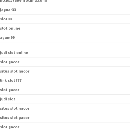
https://allenrothhq.com/
jaguar33
slot88
slot online
agam99
judi slot online
slot gacor
situs slot gacor
link slot777
slot gacor
judi slot
situs slot gacor
situs slot gacor
slot gacor