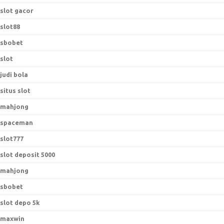
slot gacor
slot88
sbobet
slot
judi bola
situs slot
mahjong
spaceman
slot777
slot deposit 5000
mahjong
sbobet
slot depo 5k
maxwin