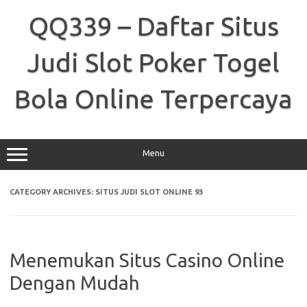
Skip
to
QQ339 – Daftar Situs
content
Judi Slot Poker Togel
Bola Online Terpercaya
Menu
CATEGORY ARCHIVES:
SITUS JUDI SLOT ONLINE 93
Menemukan Situs Casino Online
Dengan Mudah