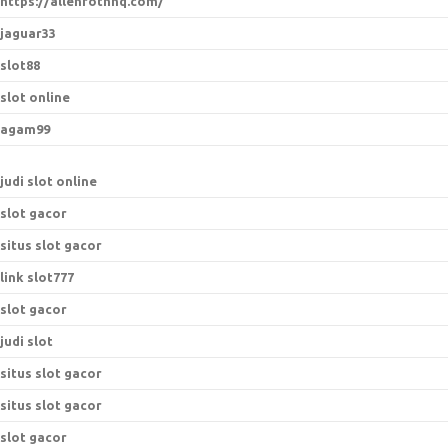
https://allenrothhq.com/
jaguar33
slot88
slot online
agam99
judi slot online
slot gacor
situs slot gacor
link slot777
slot gacor
judi slot
situs slot gacor
situs slot gacor
slot gacor