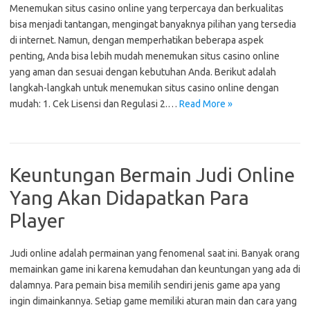
Menemukan situs casino online yang terpercaya dan berkualitas
bisa menjadi tantangan, mengingat banyaknya pilihan yang tersedia
di internet. Namun, dengan memperhatikan beberapa aspek
penting, Anda bisa lebih mudah menemukan situs casino online
yang aman dan sesuai dengan kebutuhan Anda. Berikut adalah
langkah-langkah untuk menemukan situs casino online dengan
mudah: 1. Cek Lisensi dan Regulasi 2.…
Read More »
Keuntungan Bermain Judi Online
Yang Akan Didapatkan Para
Player
Judi online adalah permainan yang fenomenal saat ini. Banyak orang
memainkan game ini karena kemudahan dan keuntungan yang ada di
dalamnya. Para pemain bisa memilih sendiri jenis game apa yang
ingin dimainkannya. Setiap game memiliki aturan main dan cara yang