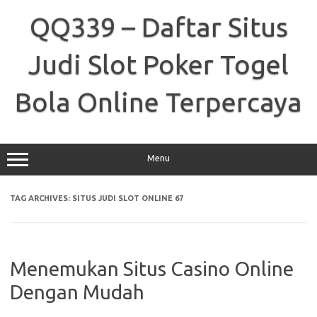
Skip
to
QQ339 – Daftar Situs
content
Judi Slot Poker Togel
Bola Online Terpercaya
Menu
TAG ARCHIVES:
SITUS JUDI SLOT ONLINE 67
Menemukan Situs Casino Online
Dengan Mudah