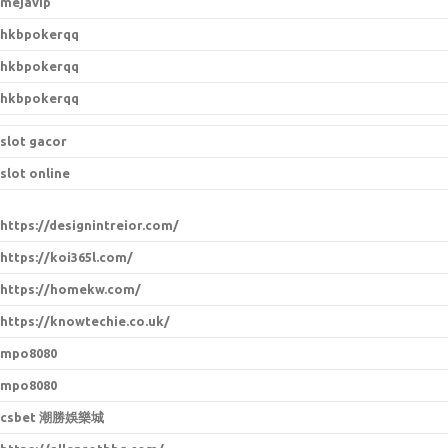
mejavip
hkbpokerqq
hkbpokerqq
hkbpokerqq
slot gacor
slot online
https://designintreior.com/
https://koi365l.com/
https://homekw.com/
https://knowtechie.co.uk/
mpo8080
mpo8080
csbet 潮勝娛樂城