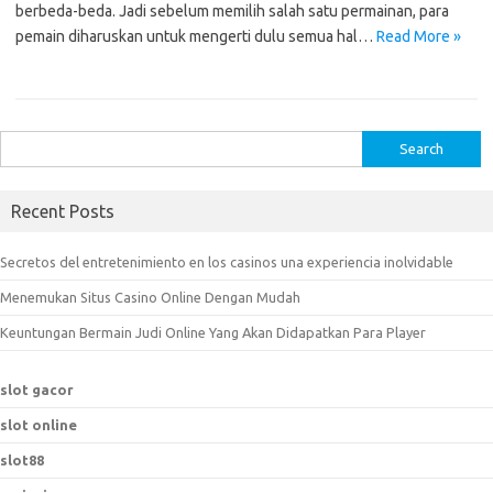
berbeda-beda. Jadi sebelum memilih salah satu permainan, para
pemain diharuskan untuk mengerti dulu semua hal…
Read More »
S
e
a
Recent Posts
r
c
Secretos del entretenimiento en los casinos una experiencia inolvidable
h
Menemukan Situs Casino Online Dengan Mudah
f
o
Keuntungan Bermain Judi Online Yang Akan Didapatkan Para Player
r
:
slot gacor
slot online
slot88