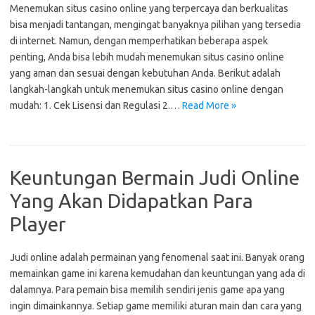
Menemukan situs casino online yang terpercaya dan berkualitas
bisa menjadi tantangan, mengingat banyaknya pilihan yang tersedia
di internet. Namun, dengan memperhatikan beberapa aspek
penting, Anda bisa lebih mudah menemukan situs casino online
yang aman dan sesuai dengan kebutuhan Anda. Berikut adalah
langkah-langkah untuk menemukan situs casino online dengan
mudah: 1. Cek Lisensi dan Regulasi 2.…
Read More »
Keuntungan Bermain Judi Online
Yang Akan Didapatkan Para
Player
Judi online adalah permainan yang fenomenal saat ini. Banyak orang
memainkan game ini karena kemudahan dan keuntungan yang ada di
dalamnya. Para pemain bisa memilih sendiri jenis game apa yang
ingin dimainkannya. Setiap game memiliki aturan main dan cara yang