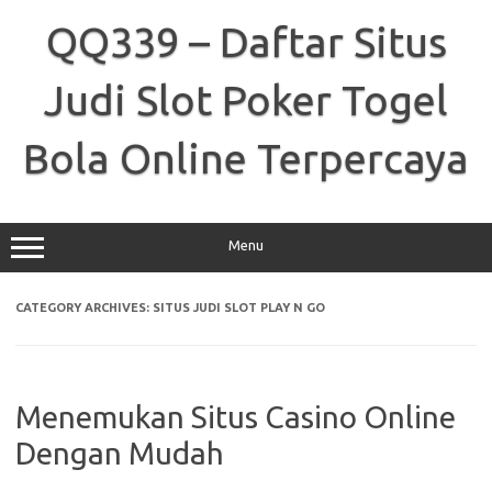
Skip
to
QQ339 – Daftar Situs
content
Judi Slot Poker Togel
Bola Online Terpercaya
Menu
CATEGORY ARCHIVES:
SITUS JUDI SLOT PLAY N GO
Menemukan Situs Casino Online
Dengan Mudah