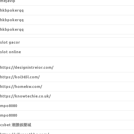
mejavip
hkbpokerqq
hkbpokerqq
hkbpokerqq
slot gacor
slot online
https://designintreior.com/
https://koi365l.com/
https://homekw.com/
https://knowtechie.co.uk/
mpo8080
mpo8080
csbet 潮勝娛樂城