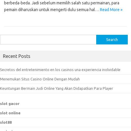
berbeda-beda. Jadi sebelum memilih salah satu permainan, para
pemain diharuskan untuk mengerti dulu semua hal…
Read More »
S
e
a
Recent Posts
r
c
Secretos del entretenimiento en los casinos una experiencia inolvidable
h
Menemukan Situs Casino Online Dengan Mudah
f
o
Keuntungan Bermain Judi Online Yang Akan Didapatkan Para Player
r
:
slot gacor
slot online
slot88