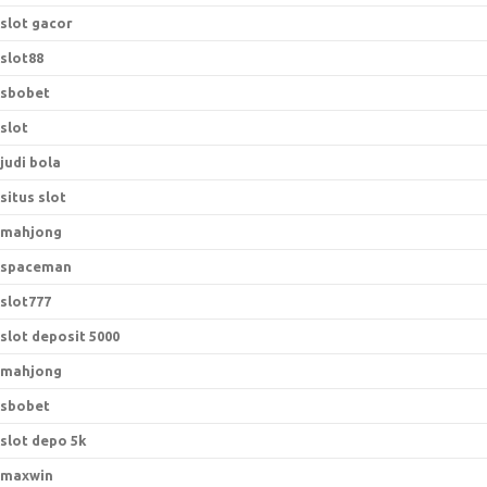
slot gacor
slot88
sbobet
slot
judi bola
situs slot
mahjong
spaceman
slot777
slot deposit 5000
mahjong
sbobet
slot depo 5k
maxwin