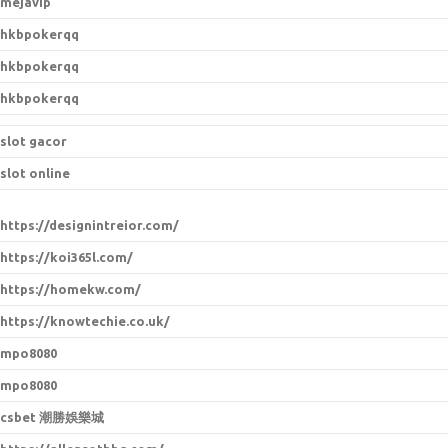
mejavip
hkbpokerqq
hkbpokerqq
hkbpokerqq
slot gacor
slot online
https://designintreior.com/
https://koi365l.com/
https://homekw.com/
https://knowtechie.co.uk/
mpo8080
mpo8080
csbet 潮勝娛樂城