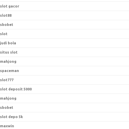
slot gacor
slot88
sbobet
slot
judi bola
situs slot
mahjong
spaceman
slot777
slot deposit 5000
mahjong
sbobet
slot depo 5k
maxwin