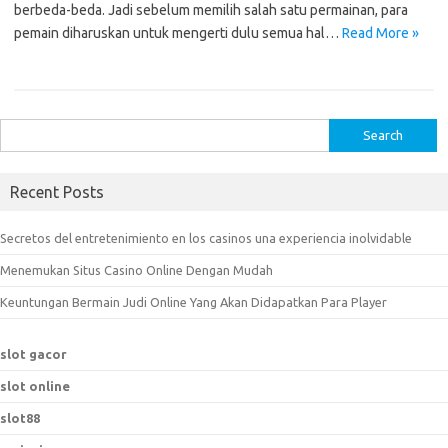
berbeda-beda. Jadi sebelum memilih salah satu permainan, para
pemain diharuskan untuk mengerti dulu semua hal…
Read More »
S
e
a
Recent Posts
r
c
Secretos del entretenimiento en los casinos una experiencia inolvidable
h
Menemukan Situs Casino Online Dengan Mudah
f
o
Keuntungan Bermain Judi Online Yang Akan Didapatkan Para Player
r
:
slot gacor
slot online
slot88