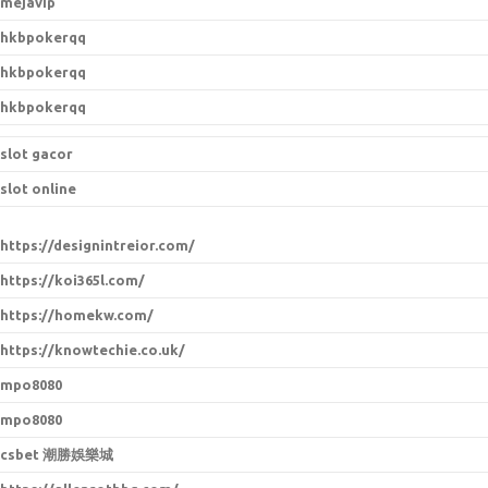
mejavip
hkbpokerqq
hkbpokerqq
hkbpokerqq
slot gacor
slot online
https://designintreior.com/
https://koi365l.com/
https://homekw.com/
https://knowtechie.co.uk/
mpo8080
mpo8080
csbet 潮勝娛樂城