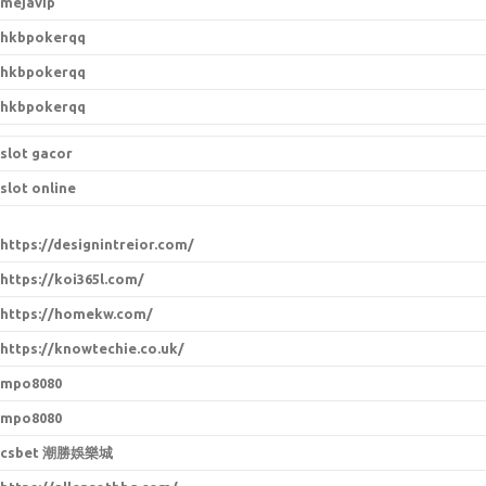
mejavip
hkbpokerqq
hkbpokerqq
hkbpokerqq
slot gacor
slot online
https://designintreior.com/
https://koi365l.com/
https://homekw.com/
https://knowtechie.co.uk/
mpo8080
mpo8080
csbet 潮勝娛樂城