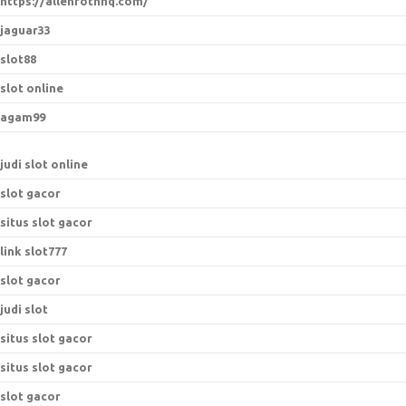
https://allenrothhq.com/
jaguar33
slot88
slot online
agam99
judi slot online
slot gacor
situs slot gacor
link slot777
slot gacor
judi slot
situs slot gacor
situs slot gacor
slot gacor