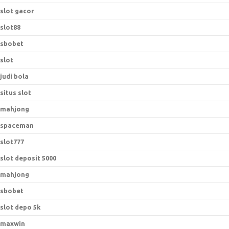
slot gacor
slot88
sbobet
slot
judi bola
situs slot
mahjong
spaceman
slot777
slot deposit 5000
mahjong
sbobet
slot depo 5k
maxwin