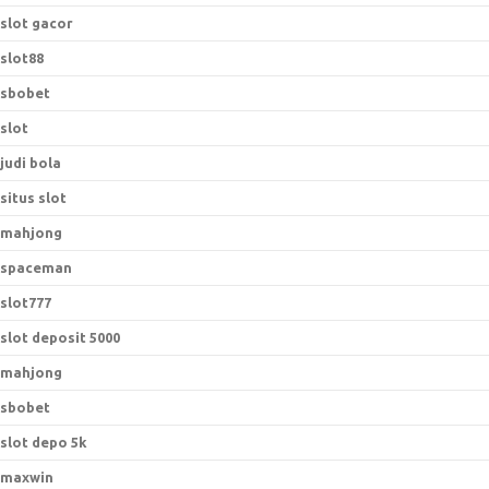
slot gacor
slot88
sbobet
slot
judi bola
situs slot
mahjong
spaceman
slot777
slot deposit 5000
mahjong
sbobet
slot depo 5k
maxwin