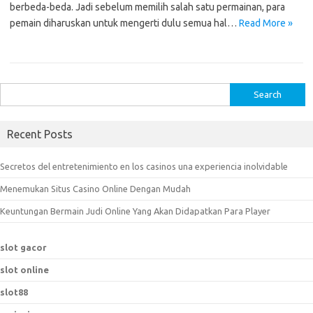
berbeda-beda. Jadi sebelum memilih salah satu permainan, para
pemain diharuskan untuk mengerti dulu semua hal…
Read More »
S
e
a
Recent Posts
r
c
Secretos del entretenimiento en los casinos una experiencia inolvidable
h
Menemukan Situs Casino Online Dengan Mudah
f
o
Keuntungan Bermain Judi Online Yang Akan Didapatkan Para Player
r
:
slot gacor
slot online
slot88