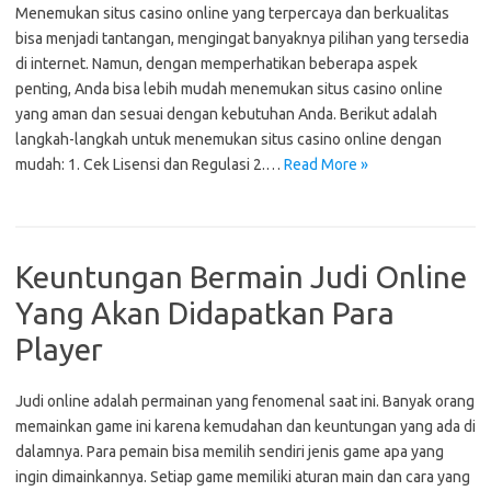
Menemukan situs casino online yang terpercaya dan berkualitas
bisa menjadi tantangan, mengingat banyaknya pilihan yang tersedia
di internet. Namun, dengan memperhatikan beberapa aspek
penting, Anda bisa lebih mudah menemukan situs casino online
yang aman dan sesuai dengan kebutuhan Anda. Berikut adalah
langkah-langkah untuk menemukan situs casino online dengan
mudah: 1. Cek Lisensi dan Regulasi 2.…
Read More »
Keuntungan Bermain Judi Online
Yang Akan Didapatkan Para
Player
Judi online adalah permainan yang fenomenal saat ini. Banyak orang
memainkan game ini karena kemudahan dan keuntungan yang ada di
dalamnya. Para pemain bisa memilih sendiri jenis game apa yang
ingin dimainkannya. Setiap game memiliki aturan main dan cara yang