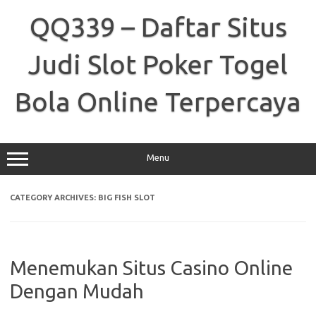
Skip
to
QQ339 – Daftar Situs
content
Judi Slot Poker Togel
Bola Online Terpercaya
Menu
CATEGORY ARCHIVES:
BIG FISH SLOT
Menemukan Situs Casino Online
Dengan Mudah