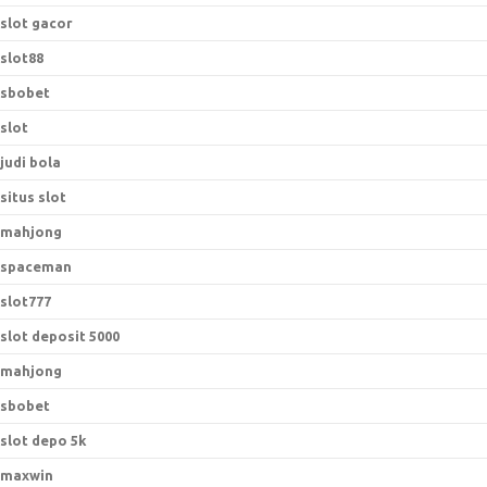
slot gacor
slot88
sbobet
slot
judi bola
situs slot
mahjong
spaceman
slot777
slot deposit 5000
mahjong
sbobet
slot depo 5k
maxwin