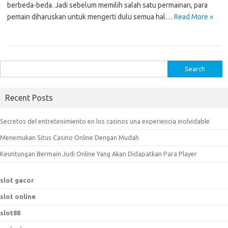
berbeda-beda. Jadi sebelum memilih salah satu permainan, para
pemain diharuskan untuk mengerti dulu semua hal…
Read More »
S
e
a
Recent Posts
r
c
Secretos del entretenimiento en los casinos una experiencia inolvidable
h
Menemukan Situs Casino Online Dengan Mudah
f
o
Keuntungan Bermain Judi Online Yang Akan Didapatkan Para Player
r
:
slot gacor
slot online
slot88