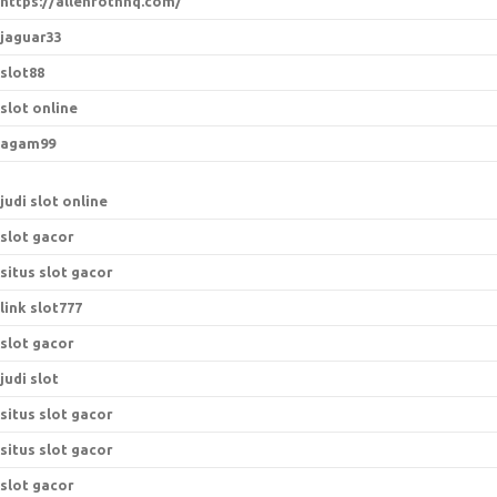
https://allenrothhq.com/
jaguar33
slot88
slot online
agam99
judi slot online
slot gacor
situs slot gacor
link slot777
slot gacor
judi slot
situs slot gacor
situs slot gacor
slot gacor