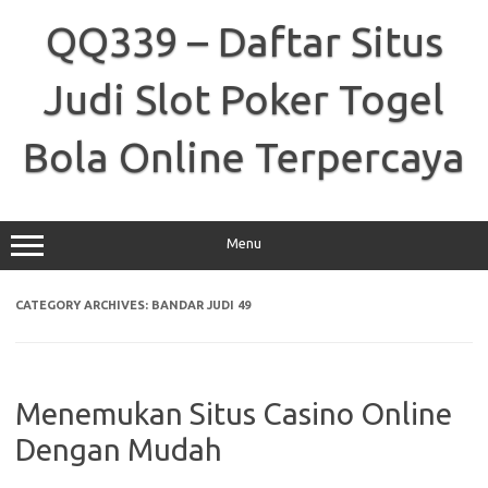
Skip
to
QQ339 – Daftar Situs
content
Judi Slot Poker Togel
Bola Online Terpercaya
Menu
CATEGORY ARCHIVES:
BANDAR JUDI 49
Menemukan Situs Casino Online
Dengan Mudah