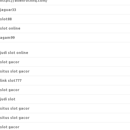
https://allenrothhq.com/
jaguar33
slot88
slot online
agam99
judi slot online
slot gacor
situs slot gacor
link slot777
slot gacor
judi slot
situs slot gacor
situs slot gacor
slot gacor