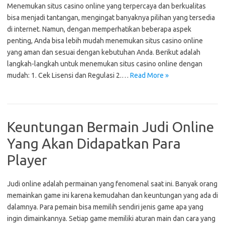
Menemukan situs casino online yang terpercaya dan berkualitas
bisa menjadi tantangan, mengingat banyaknya pilihan yang tersedia
di internet. Namun, dengan memperhatikan beberapa aspek
penting, Anda bisa lebih mudah menemukan situs casino online
yang aman dan sesuai dengan kebutuhan Anda. Berikut adalah
langkah-langkah untuk menemukan situs casino online dengan
mudah: 1. Cek Lisensi dan Regulasi 2.…
Read More »
Keuntungan Bermain Judi Online
Yang Akan Didapatkan Para
Player
Judi online adalah permainan yang fenomenal saat ini. Banyak orang
memainkan game ini karena kemudahan dan keuntungan yang ada di
dalamnya. Para pemain bisa memilih sendiri jenis game apa yang
ingin dimainkannya. Setiap game memiliki aturan main dan cara yang