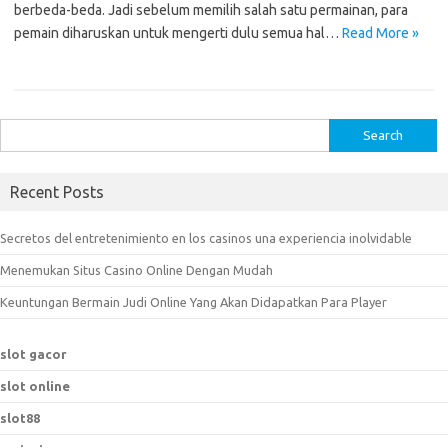
berbeda-beda. Jadi sebelum memilih salah satu permainan, para
pemain diharuskan untuk mengerti dulu semua hal…
Read More »
S
e
a
Recent Posts
r
c
Secretos del entretenimiento en los casinos una experiencia inolvidable
h
Menemukan Situs Casino Online Dengan Mudah
f
o
Keuntungan Bermain Judi Online Yang Akan Didapatkan Para Player
r
:
slot gacor
slot online
slot88