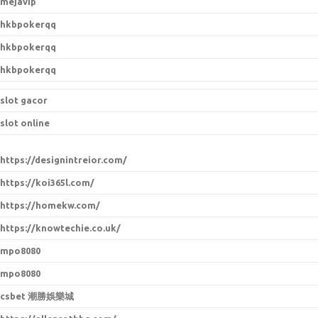
mejavip
hkbpokerqq
hkbpokerqq
hkbpokerqq
slot gacor
slot online
https://designintreior.com/
https://koi365l.com/
https://homekw.com/
https://knowtechie.co.uk/
mpo8080
mpo8080
csbet 潮勝娛樂城