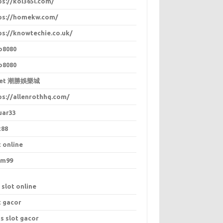
ps://koi365l.com/
ps://homekw.com/
ps://knowtechie.co.uk/
o8080
o8080
bet 潮勝娛樂城
ps://allenrothhq.com/
uar33
t88
t online
am99
i slot online
t gacor
us slot gacor