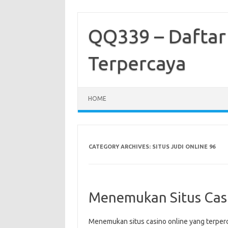
Skip
to
content
QQ339 – Daftar 
Terpercaya
HOME
CATEGORY ARCHIVES:
SITUS JUDI ONLINE 96
Menemukan Situs Cas
Menemukan situs casino online yang terperc