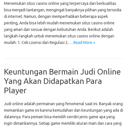
Menemukan situs casino online yang terpercaya dan berkualitas
bisa menjadi tantangan, mengingat banyaknya pilihan yang tersedia
di internet. Namun, dengan memperhatikan beberapa aspek
penting, Anda bisa lebih mudah menemukan situs casino online
yang aman dan sesuai dengan kebutuhan Anda. Berikut adalah
langkah-langkah untuk menemukan situs casino online dengan
mudah: 1. Cek Lisensi dan Regulasi 2.…
Read More »
Keuntungan Bermain Judi Online
Yang Akan Didapatkan Para
Player
Judi online adalah permainan yang fenomenal saat ini. Banyak orang
memainkan game ini karena kemudahan dan keuntungan yang ada di
dalamnya. Para pemain bisa memilih sendiri jenis game apa yang
ingin dimainkannya. Setiap game memiliki aturan main dan cara yang