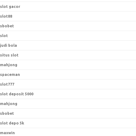
slot gacor
slot88
sbobet
slot
judi bola
situs slot
mahjong
spaceman
slot777
slot deposit 5000
mahjong
sbobet
slot depo 5k
maxwin