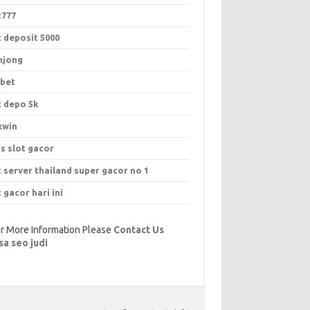
t777
t deposit 5000
hjong
bet
t depo 5k
xwin
us slot gacor
t server thailand super gacor no 1
t gacor hari ini
r More Information Please
Contact Us
sa seo judi