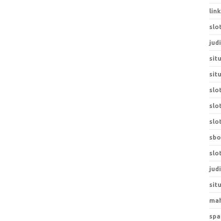
lin
slo
judi
sit
sit
slo
slo
slo
sbo
slo
jud
sit
ma
sp