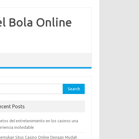
el Bola Online
rch
ecent Posts
etos del entretenimiento en los casinos una
riencia inolvidable
emukan Situs Casino Online Dengan Mudah