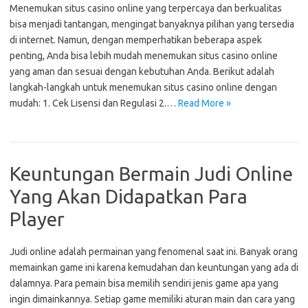
Menemukan situs casino online yang terpercaya dan berkualitas
bisa menjadi tantangan, mengingat banyaknya pilihan yang tersedia
di internet. Namun, dengan memperhatikan beberapa aspek
penting, Anda bisa lebih mudah menemukan situs casino online
yang aman dan sesuai dengan kebutuhan Anda. Berikut adalah
langkah-langkah untuk menemukan situs casino online dengan
mudah: 1. Cek Lisensi dan Regulasi 2.…
Read More »
Keuntungan Bermain Judi Online
Yang Akan Didapatkan Para
Player
Judi online adalah permainan yang fenomenal saat ini. Banyak orang
memainkan game ini karena kemudahan dan keuntungan yang ada di
dalamnya. Para pemain bisa memilih sendiri jenis game apa yang
ingin dimainkannya. Setiap game memiliki aturan main dan cara yang