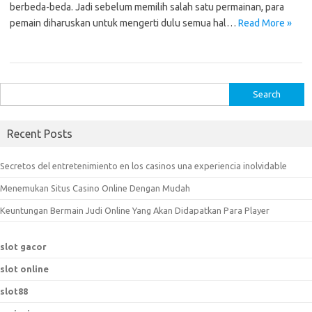
berbeda-beda. Jadi sebelum memilih salah satu permainan, para
pemain diharuskan untuk mengerti dulu semua hal…
Read More »
S
e
a
Recent Posts
r
c
Secretos del entretenimiento en los casinos una experiencia inolvidable
h
Menemukan Situs Casino Online Dengan Mudah
f
o
Keuntungan Bermain Judi Online Yang Akan Didapatkan Para Player
r
:
slot gacor
slot online
slot88