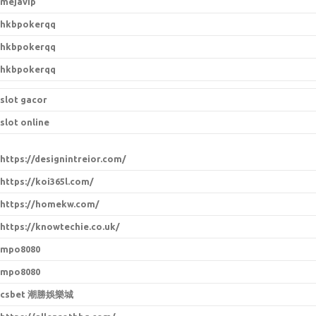
mejavip
hkbpokerqq
hkbpokerqq
hkbpokerqq
slot gacor
slot online
https://designintreior.com/
https://koi365l.com/
https://homekw.com/
https://knowtechie.co.uk/
mpo8080
mpo8080
csbet 潮勝娛樂城