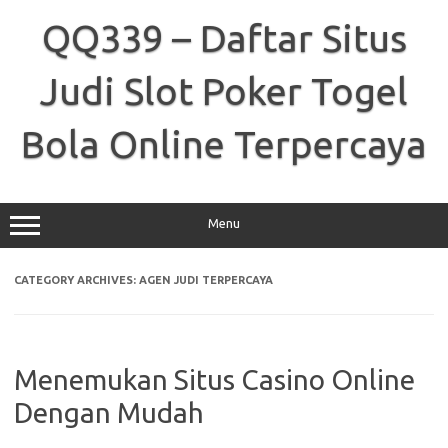
Skip
to
QQ339 – Daftar Situs
content
Judi Slot Poker Togel
Bola Online Terpercaya
Menu
CATEGORY ARCHIVES:
AGEN JUDI TERPERCAYA
Menemukan Situs Casino Online
Dengan Mudah