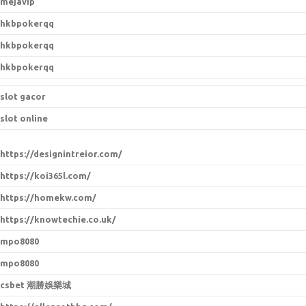
mejavip
hkbpokerqq
hkbpokerqq
hkbpokerqq
slot gacor
slot online
https://designintreior.com/
https://koi365l.com/
https://homekw.com/
https://knowtechie.co.uk/
mpo8080
mpo8080
csbet 潮勝娛樂城