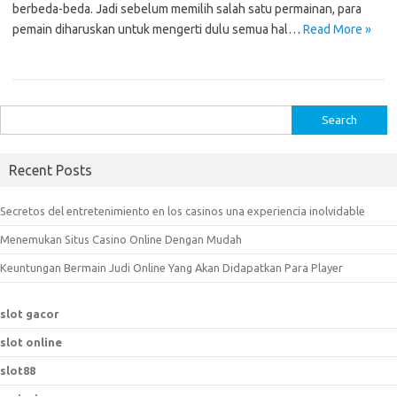
berbeda-beda. Jadi sebelum memilih salah satu permainan, para
pemain diharuskan untuk mengerti dulu semua hal…
Read More »
S
e
a
Recent Posts
r
c
Secretos del entretenimiento en los casinos una experiencia inolvidable
h
Menemukan Situs Casino Online Dengan Mudah
f
o
Keuntungan Bermain Judi Online Yang Akan Didapatkan Para Player
r
:
slot gacor
slot online
slot88