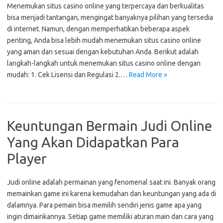
Menemukan situs casino online yang terpercaya dan berkualitas
bisa menjadi tantangan, mengingat banyaknya pilihan yang tersedia
di internet. Namun, dengan memperhatikan beberapa aspek
penting, Anda bisa lebih mudah menemukan situs casino online
yang aman dan sesuai dengan kebutuhan Anda. Berikut adalah
langkah-langkah untuk menemukan situs casino online dengan
mudah: 1. Cek Lisensi dan Regulasi 2.…
Read More »
Keuntungan Bermain Judi Online
Yang Akan Didapatkan Para
Player
Judi online adalah permainan yang fenomenal saat ini. Banyak orang
memainkan game ini karena kemudahan dan keuntungan yang ada di
dalamnya. Para pemain bisa memilih sendiri jenis game apa yang
ingin dimainkannya. Setiap game memiliki aturan main dan cara yang