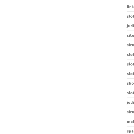
lin
slo
judi
sit
sit
slo
slo
slo
sbo
slo
jud
sit
ma
sp