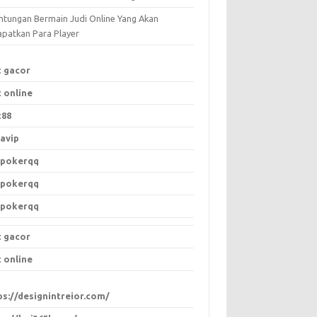
ntungan Bermain Judi Online Yang Akan
apatkan Para Player
t gacor
t online
t88
avip
bpokerqq
bpokerqq
bpokerqq
t gacor
t online
ps://designintreior.com/