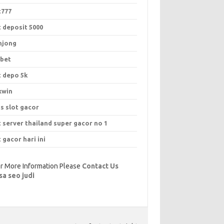
t777
t deposit 5000
hjong
bet
t depo 5k
xwin
us slot gacor
t server thailand super gacor no 1
t gacor hari ini
r More Information Please
Contact Us
sa seo judi