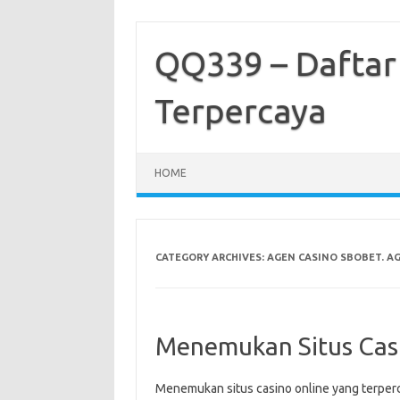
Skip
to
content
QQ339 – Daftar 
Terpercaya
HOME
CATEGORY ARCHIVES:
AGEN CASINO SBOBET. A
Menemukan Situs Cas
Menemukan situs casino online yang terperc