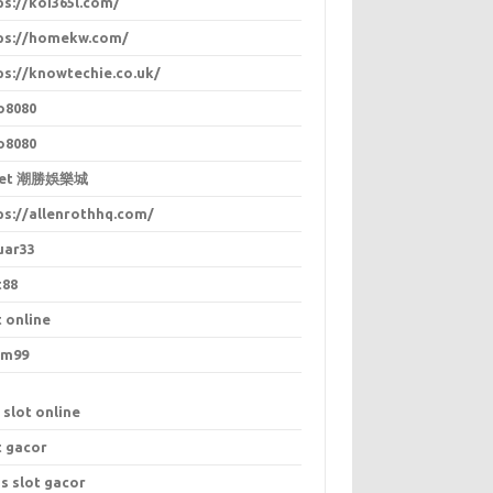
ps://koi365l.com/
ps://homekw.com/
ps://knowtechie.co.uk/
o8080
o8080
bet 潮勝娛樂城
ps://allenrothhq.com/
uar33
t88
t online
am99
i slot online
t gacor
us slot gacor