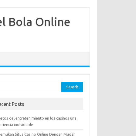
el Bola Online
rch
ecent Posts
etos del entretenimiento en los casinos una
riencia inolvidable
emukan Situs Casino Online Dengan Mudah