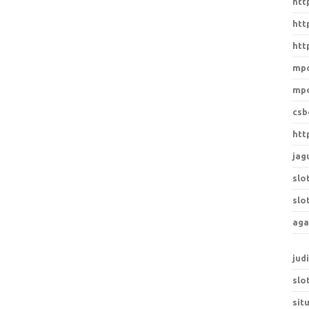
htt
htt
htt
mp
mp
cs
htt
jag
slo
slo
ag
jud
slo
sit