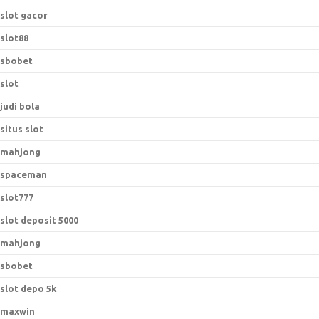
slot gacor
slot88
sbobet
slot
judi bola
situs slot
mahjong
spaceman
slot777
slot deposit 5000
mahjong
sbobet
slot depo 5k
maxwin