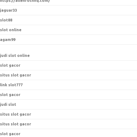
https://allenrothhq.com/
jaguar33
slot88
slot online
agam99
judi slot online
slot gacor
situs slot gacor
link slot777
slot gacor
judi slot
situs slot gacor
situs slot gacor
slot gacor