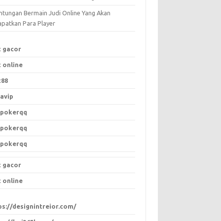
ntungan Bermain Judi Online Yang Akan
apatkan Para Player
t gacor
t online
t88
avip
bpokerqq
bpokerqq
bpokerqq
t gacor
t online
ps://designintreior.com/