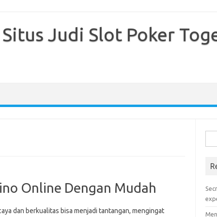
Situs Judi Slot Poker Tog
Sea
for:
R
ino Online Dengan Mudah
Secr
expe
aya dan berkualitas bisa menjadi tantangan, mengingat
Men