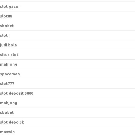
slot gacor
slot88
sbobet
slot
judi bola
situs slot
mahjong
spaceman
slot777
slot deposit 5000
mahjong
sbobet
slot depo 5k
maxwin