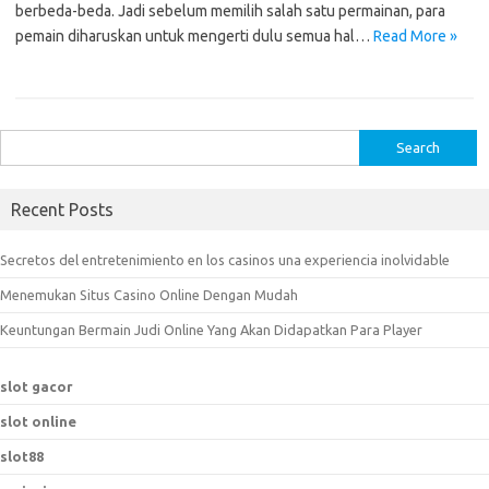
berbeda-beda. Jadi sebelum memilih salah satu permainan, para
pemain diharuskan untuk mengerti dulu semua hal…
Read More »
S
e
a
Recent Posts
r
c
Secretos del entretenimiento en los casinos una experiencia inolvidable
h
Menemukan Situs Casino Online Dengan Mudah
f
o
Keuntungan Bermain Judi Online Yang Akan Didapatkan Para Player
r
:
slot gacor
slot online
slot88