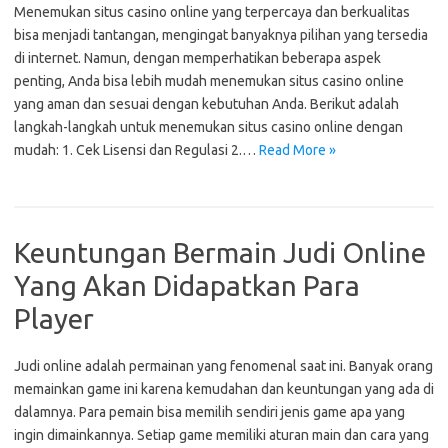
Menemukan situs casino online yang terpercaya dan berkualitas
bisa menjadi tantangan, mengingat banyaknya pilihan yang tersedia
di internet. Namun, dengan memperhatikan beberapa aspek
penting, Anda bisa lebih mudah menemukan situs casino online
yang aman dan sesuai dengan kebutuhan Anda. Berikut adalah
langkah-langkah untuk menemukan situs casino online dengan
mudah: 1. Cek Lisensi dan Regulasi 2.…
Read More »
Keuntungan Bermain Judi Online
Yang Akan Didapatkan Para
Player
Judi online adalah permainan yang fenomenal saat ini. Banyak orang
memainkan game ini karena kemudahan dan keuntungan yang ada di
dalamnya. Para pemain bisa memilih sendiri jenis game apa yang
ingin dimainkannya. Setiap game memiliki aturan main dan cara yang