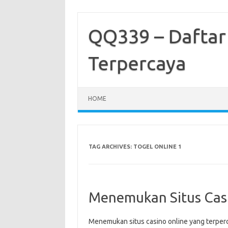
Skip
to
content
QQ339 – Daftar 
Terpercaya
HOME
TAG ARCHIVES:
TOGEL ONLINE 1
Menemukan Situs Cas
Menemukan situs casino online yang terperc