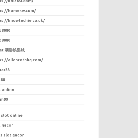
ps://koi365l.com/
ps://homekw.com/
ps://knowtechie.co.uk/
o8080
o8080
bet 潮勝娛樂城
ps://allenrothhq.com/
uar33
t88
t online
am99
i slot online
t gacor
us slot gacor