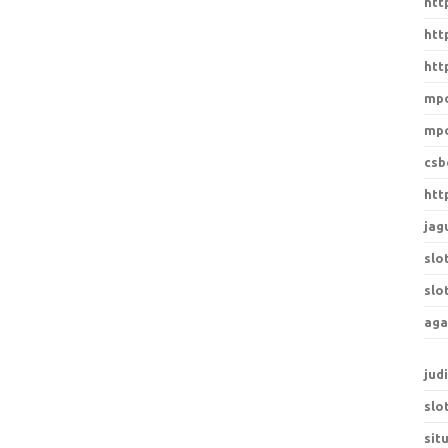
htt
htt
htt
mp
mp
cs
htt
jag
slo
slo
ag
jud
slo
sit