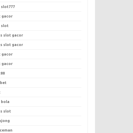
k slot777
t gacor
 slot
us slot gacor
us slot gacor
t gacor
t gacor
t88
bet
t
i bola
us slot
hjong
aceman