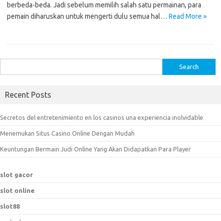
berbeda-beda. Jadi sebelum memilih salah satu permainan, para
pemain diharuskan untuk mengerti dulu semua hal…
Read More »
S
e
a
Recent Posts
r
c
Secretos del entretenimiento en los casinos una experiencia inolvidable
h
Menemukan Situs Casino Online Dengan Mudah
f
o
Keuntungan Bermain Judi Online Yang Akan Didapatkan Para Player
r
:
slot gacor
slot online
slot88