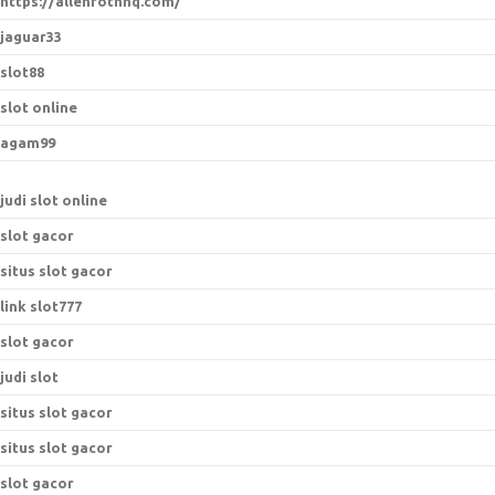
https://allenrothhq.com/
jaguar33
slot88
slot online
agam99
judi slot online
slot gacor
situs slot gacor
link slot777
slot gacor
judi slot
situs slot gacor
situs slot gacor
slot gacor